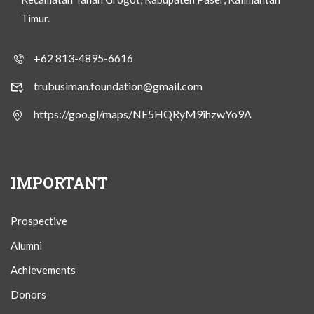
Timur.
+62 813-4895-6616
trubusiman.foundation@gmail.com
https://goo.gl/maps/NE5HQRyM9ihzwYo9A
IMPORTANT
Prospective
Alumni
Achievements
Donors