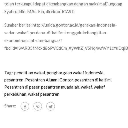
telah terkumpul dapat dikembangkan dengan maksimal,” ungkap
Syahruddin, M.Sc. Fin, direktur ICAST.
Sumber berita: http://unida.gontor.ac.id/gerakan-indonesia-
sadar-wakaf-perdana-di-kaltim-tonggak-kebangkitan-
ekonomi-ummat-dan-bangsa/?
fbclid=IwAR35fMcxd86PVCdCm_XyWhZ_VSNq4wfiVY1cYuDqi
Tag:
penelitian wakaf
,
penghargaan wakaf indonesia
,
pesantren
,
Pesantren Alumni Gontor
,
pesantren di kaltim
,
Pesantren di paser
,
pesantren muadalah
,
wakaf
,
wakaf
perkebunan
,
wakaf pesantren
Share: