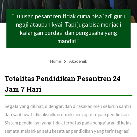
“Lulusan pesantren tidak cuma bisa jadi guru
ngaji ataupun kyai. Tapi juga bisa menjadi
kalangan berdasi dan pengusaha yang
mandiri.”
Home
Akademik
Totalitas Pendidikan Pesantren 24
Jam 7 Hari
Segala yang dilihat, didengar, dan dirasakan oleh seluruh santri
dan santriwati dimaksudkan untuk mencapai tujuan pendidikan.
Sistem pendidikan yang tidak terbatas pada pengajaran di kelas
semata, melainkan satu kesatuan pendidikan yang terintegrasi