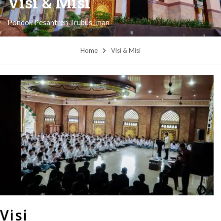
Visi & Misi
Pondok Pesantren Trubus Iman
Home
Visi & Misi
Visi