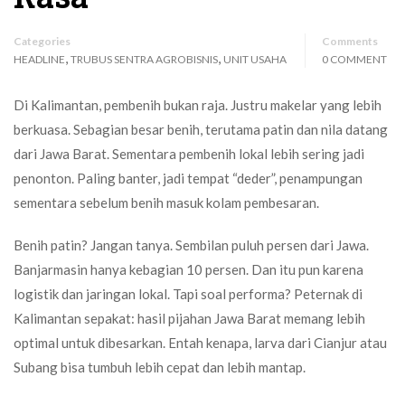
Categories
Comments
,
,
HEADLINE
TRUBUS SENTRA AGROBISNIS
UNIT USAHA
0 COMMENT
Di Kalimantan, pembenih bukan raja. Justru makelar yang lebih
berkuasa. Sebagian besar benih, terutama patin dan nila datang
dari Jawa Barat. Sementara pembenih lokal lebih sering jadi
penonton. Paling banter, jadi tempat “deder”, penampungan
sementara sebelum benih masuk kolam pembesaran.
Benih patin? Jangan tanya. Sembilan puluh persen dari Jawa.
Banjarmasin hanya kebagian 10 persen. Dan itu pun karena
logistik dan jaringan lokal. Tapi soal performa? Peternak di
Kalimantan sepakat: hasil pijahan Jawa Barat memang lebih
optimal untuk dibesarkan. Entah kenapa, larva dari Cianjur atau
Subang bisa tumbuh lebih cepat dan lebih mantap.