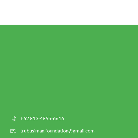
+62 813-4895-6616
trubusiman.foundation@gmail.com