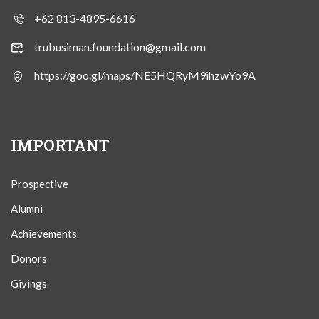
+62 813-4895-6616
trubusiman.foundation@gmail.com
https://goo.gl/maps/NE5HQRyM9ihzwYo9A
IMPORTANT
Prospective
Alumni
Achievements
Donors
Givings