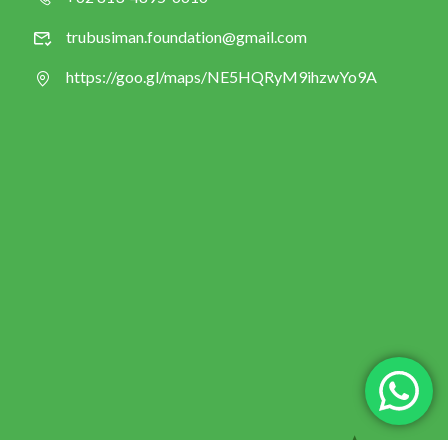
trubusiman.foundation@gmail.com
https://goo.gl/maps/NE5HQRyM9ihzwYo9A