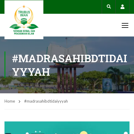
Acco
#MADRASAHIBDTIDAI
YYYAH
Home
#madrasahibdtidaiyyyah