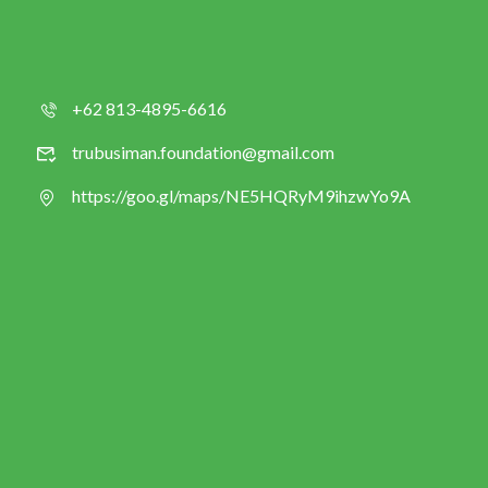
+62 813-4895-6616
trubusiman.foundation@gmail.com
https://goo.gl/maps/NE5HQRyM9ihzwYo9A