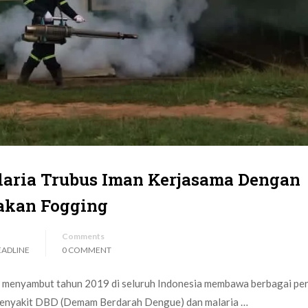
aria Trubus Iman Kerjasama Dengan
akan Fogging
Comments
EADLINE
0 COMMENT
 menyambut tahun 2019 di seluruh Indonesia membawa berbagai per
g penyakit DBD (Demam Berdarah Dengue) dan malaria …