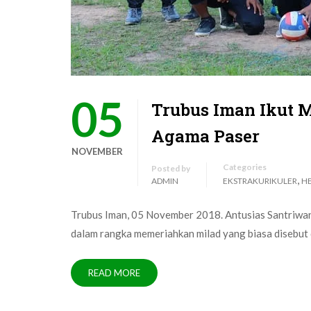
05
Trubus Iman Ikut 
Agama Paser
NOVEMBER
Categories
Posted by
,
ADMIN
EKSTRAKURIKULER
H
Trubus Iman, 05 November 2018. Antusias Santriwan
dalam rangka memeriahkan milad yang biasa disebut
READ MORE