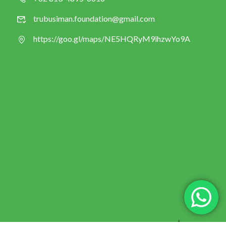
trubusiman.foundation@gmail.com
https://goo.gl/maps/NE5HQRyM9ihzwYo9A