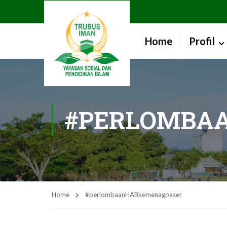
Home
Profil
#PERLOMBA
Home
#perlombaanHABkemenagpaser