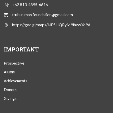
+62 813-4895-6616
trubusiman.foundation@gmail.com
https://goo.gl/maps/NE5HQRyM9ihzwYo9A
IMPORTANT
Prospective
Alumni
Achievements
Donors
Givings