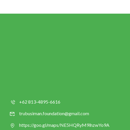
+62 813-4895-6616
trubusiman.foundation@gmail.com
https://goo.gl/maps/NE5HQRyM9ihzwYo9A