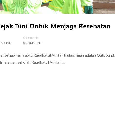
Sejak Dini Untuk Menjaga Kesehatan
Comments
EADLINE
0 COMMENT
al setiap hari sabtu Raudhatul Athfal Trubus Iman adalah Outbound.
 di halaman sekolah Raudhatul Athfal, …