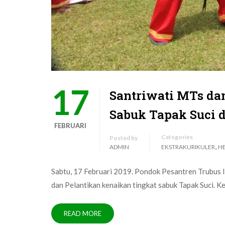
17
Santriwati MTs da
Sabuk Tapak Suci 
FEBRUARI
Categories
Posted by
,
ADMIN
EKSTRAKURIKULER
H
Sabtu, 17 Februari 2019. Pondok Pesantren Trubus
dan Pelantikan kenaikan tingkat sabuk Tapak Suci. K
READ MORE