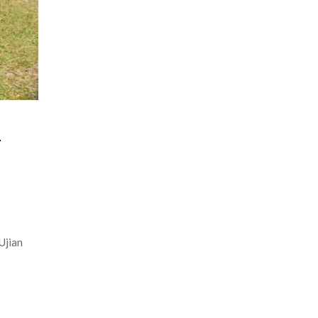
n
Ujian