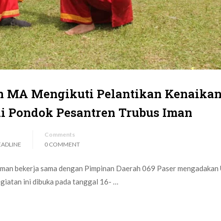
n MA Mengikuti Pelantikan Kenaika
di Pondok Pesantren Trubus Iman
Comments
EADLINE
0 COMMENT
 Iman bekerja sama dengan Pimpinan Daerah 069 Paser mengadakan 
egiatan ini dibuka pada tanggal 16- …