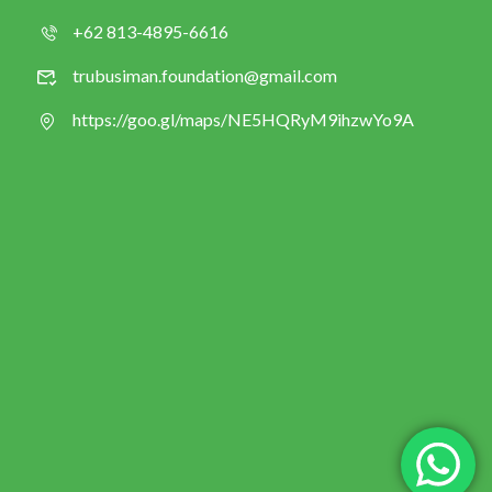
+62 813-4895-6616
trubusiman.foundation@gmail.com
https://goo.gl/maps/NE5HQRyM9ihzwYo9A