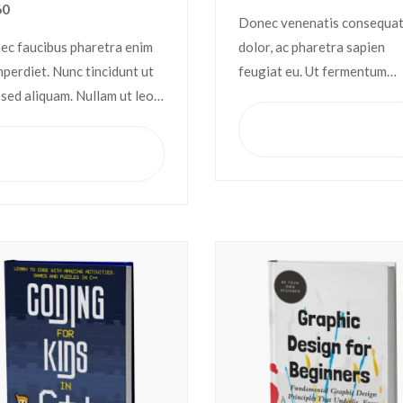
60
Donec venenatis consequa
ec faucibus pharetra enim
dolor, ac pharetra sapien
mperdiet. Nunc tincidunt ut
feugiat eu. Ut fermentum
sed aliquam. Nullam ut leo
congue rhoncus. Nullam nu
stie, vehicula justo sed,
tortor, luctus in diam ut,
Tambah ke
keranjang
fend augue. Vestibulum ut
tincidunt vulputate quam.
Tambah ke
keranjang
lerisque magna. Aenean in
Integer eget neque in arcu
o congue,…
pulvinar…