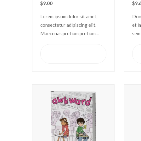
$
9.00
$
9.
Lorem ipsum dolor sit amet,
Don
consectetur adipiscing elit.
et i
Maecenas pretium pretium
sem 
iaculis. Nullam vestibulum
mole
vestibulum libero. Phasellus ut
elei
Tambah ke
keranjang
pulvinar mi. Donec id pretium
sce
ante.
odi