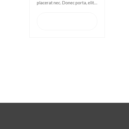
placerat nec. Donec porta, elit
vitae hendrerit cursus, ex metus
porta purus, quis imperdiet
Tambah ke
keranjang
augue arcu sed erat. Donec
dignissim enim id…