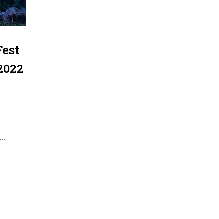
Fest
2022
 …