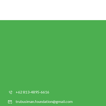
+62 813-4895-6616
trubusiman.foundation@gmail.com