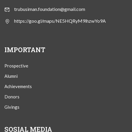
trubusiman.foundation@gmail.com
https://goo.gl/maps/NE5HQRyM9ihzwYo9A
IMPORTANT
Prospective
Alumni
Achievements
Donors
Givings
SOSIAL MEDIA