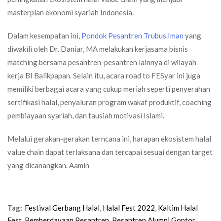
masterplan ekonomi syariah Indonesia.
Dalam kesempatan ini,
Pondok Pesantren Trubus Iman
yang
diwakili oleh Dr. Daniar, MA melakukan kerjasama bisnis
matching bersama pesantren-pesantren lainnya di wilayah
kerja BI Balikpapan. Selain itu, acara road to FESyar ini juga
memiliki berbagai acara yang cukup meriah seperti penyerahan
sertifikasi halal, penyaluran program wakaf produktif, coaching
pembiayaan syariah, dan tausiah motivasi Islami.
Melalui gerakan-gerakan terncana ini, harapan ekosistem halal
value chain dapat terlaksana dan tercapai sesuai dengan target
yang dicanangkan. Aamin
Tag:
Festival Gerbang Halal
,
Halal Fest 2022
,
Kaltim Halal
Fest
,
Pemberdayaan Pesantren
,
Pesantren Alumni Gontor
,