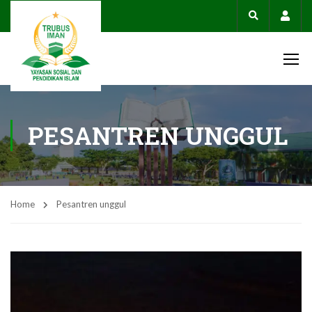
Acco
PESANTREN UNGGUL
Home
Pesantren unggul