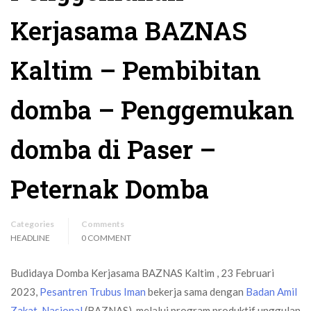
Kerjasama BAZNAS
Kaltim – Pembibitan
domba – Penggemukan
domba di Paser –
Peternak Domba
Categories
Comments
HEADLINE
0 COMMENT
Budidaya Domba Kerjasama BAZNAS Kaltim , 23 Februari
2023,
Pesantren Trubus Iman
bekerja sama dengan
Badan Amil
Zakat Nasional
(BAZNAS), melalui program produktif unggulan