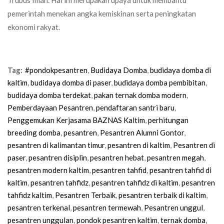
pemerintah menekan angka kemiskinan serta peningkatan
ekonomi rakyat.
Tag:
#pondokpesantren
,
Budidaya Domba
,
budidaya domba di
kaltim
,
budidaya domba di paser
,
budidaya domba pembibitan
,
budidaya domba terdekat
,
pakan ternak domba modern
,
Pemberdayaan Pesantren
,
pendaftaran santri baru
,
Penggemukan Kerjasama BAZNAS Kaltim
,
perhitungan
breeding domba
,
pesantren
,
Pesantren Alumni Gontor
,
pesantren di kalimantan timur
,
pesantren di kaltim
,
Pesantren di
paser
,
pesantren disiplin
,
pesantren hebat
,
pesantren megah
,
pesantren modern kaltim
,
pesantren tahfid
,
pesantren tahfid di
kaltim
,
pesantren tahfidz
,
pesantren tahfidz di kaltim
,
pesantren
tahfidz kaltim
,
Pesantren Terbaik
,
pesantren terbaik di kaltim
,
pesantren terkenal
,
pesantren termewah
,
Pesantren unggul
,
pesantren unggulan
,
pondok pesantren kaltim
,
ternak domba
,