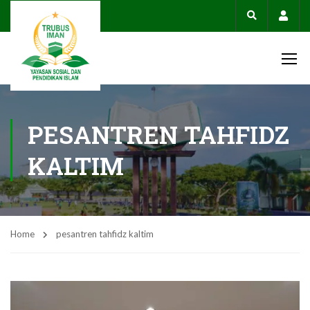
Acco
PESANTREN TAHFIDZ
KALTIM
Home
pesantren tahfidz kaltim