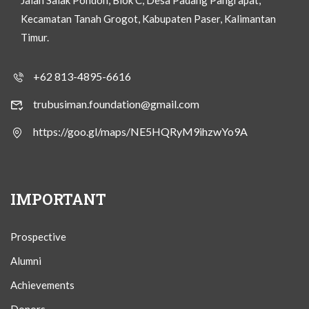
Jalan Salak Pondoh, Blok C, Desa Padang Pangrapat,
Kecamatan Tanah Grogot, Kabupaten Paser, Kalimantan
Timur.
+62 813-4895-6616
trubusiman.foundation@gmail.com
https://goo.gl/maps/NE5HQRyM9ihzwYo9A
IMPORTANT
Prospective
Alumni
Achievements