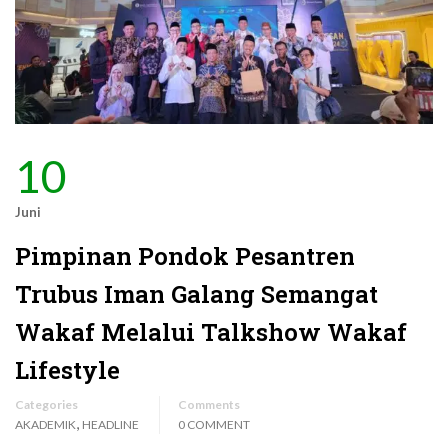
10
Juni
Pimpinan Pondok Pesantren
Trubus Iman Galang Semangat
Wakaf Melalui Talkshow Wakaf
Lifestyle
Categories
Comments
,
AKADEMIK
HEADLINE
0 COMMENT