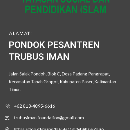
ALAMAT :
PONDOK PESANTREN
TRUBUS IMAN
Jalan Salak Pondoh, Blok C, Desa Padang Pangrapat,
Kecamatan Tanah Grogot, Kabupaten Paser, Kalimantan
Timur.
+62 813-4895-6616
trubusiman.foundation@gmail.com
https://goo.gl/maps/NE5HQRyM9ihzwYo9A