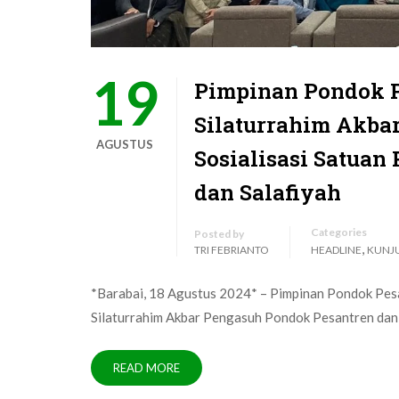
19
Pimpinan Pondok P
Silaturrahim Akba
AGUSTUS
Sosialisasi Satua
dan Salafiyah
Categories
Posted by
,
TRI FEBRIANTO
HEADLINE
KUNJ
*Barabai, 18 Agustus 2024* – Pimpinan Pondok Pesan
Silaturrahim Akbar Pengasuh Pondok Pesantren dan 
READ MORE