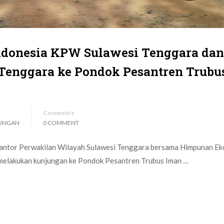
ndonesia KPW Sulawesi Tenggara dan
 Tenggara ke Pondok Pesantren Trubu
Comments
UNGAN
0 COMMENT
I) Kantor Perwakilan Wilayah Sulawesi Tenggara bersama Himpunan E
 melakukan kunjungan ke Pondok Pesantren Trubus Iman …