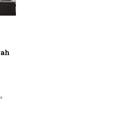
yah
ra