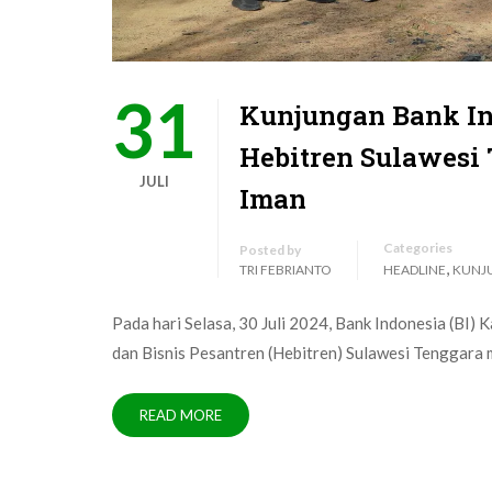
31
Kunjungan Bank I
Hebitren Sulawesi
JULI
Iman
Categories
Posted by
,
TRI FEBRIANTO
HEADLINE
KUNJ
Pada hari Selasa, 30 Juli 2024, Bank Indonesia (B
dan Bisnis Pesantren (Hebitren) Sulawesi Tenggara
READ MORE