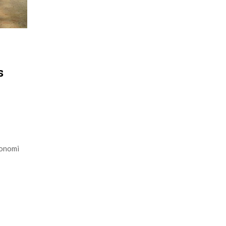
s
konomi