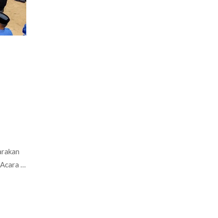
arakan
 Acara …