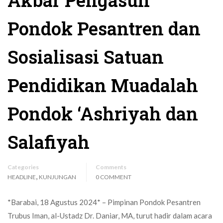
Akbar Pengasuh
Pondok Pesantren dan
Sosialisasi Satuan
Pendidikan Muadalah
Pondok ‘Ashriyah dan
Salafiyah
Categories
Comments
,
HEADLINE
KUNJUNGAN
0 COMMENT
*Barabai, 18 Agustus 2024* – Pimpinan Pondok Pesantren
Trubus Iman, al-Ustadz Dr. Daniar, MA, turut hadir dalam acara