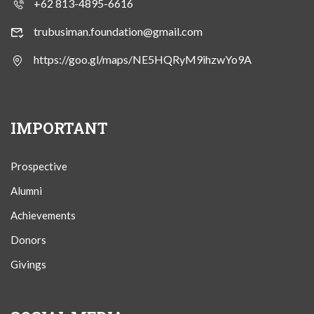
+62 813-4895-6616
trubusiman.foundation@gmail.com
https://goo.gl/maps/NE5HQRyM9ihzwYo9A
IMPORTANT
Prospective
Alumni
Achievements
Donors
Givings