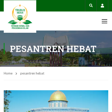
Acco
PESANTREN HEBAT
Home
pesantren hebat