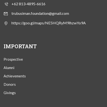
+62 813-4895-6616
trubusiman.foundation@gmail.com
https://goo.gl/maps/NE5HQRyM9ihzwYo9A
IMPORTANT
Prospective
Alumni
Achievements
Donors
Givings