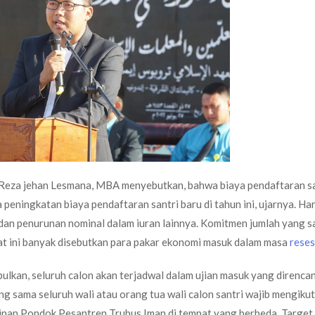
Reza jehan Lesmana, MBA menyebutkan, bahwa biaya pendaftaran sa
eningkatan biaya pendaftaran santri baru di tahun ini, ujarnya. Ha
an penurunan nominal dalam iuran lainnya. Komitmen jumlah yang s
t ini banyak disebutkan para pakar ekonomi masuk dalam masa
reses
ulkan, seluruh calon akan terjadwal dalam ujian masuk yang direnca
g sama seluruh wali atau orang tua wali calon santri wajib mengikut
pinan Pondok Pesantren Trubus Iman di tempat yang berbeda. Target