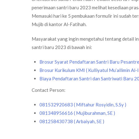
penerimaan santri baru 2023 melihat kesediaan prasa
Memasuki hari ke 5 pembukaan formulir ini sudah ters
Mujib di kantor Al-Fatihah.
Masyarakat yang ingin mengetahui tentang detail i
santri baru 2023 di bawah ini:
Brosur Syarat Pendaftaran Santri Baru Pesantr
Brosur Kurikulum KMI ( Kulliyatul Mu’allimin Al-I
Biaya Pendaftaran Santri dan Santriwati Baru 2
Contact Person:
081532920683 ( Miftahur Rosyidin, S.Sy )
081348956616 ( Mujiburahman, SE )
081258430738 ( Arbaiyah, SE )