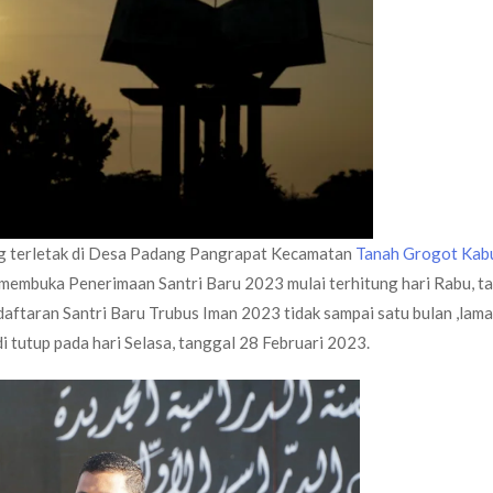
 terletak di Desa Padang Pangrapat Kecamatan
Tanah Grogot Kab
 membuka Penerimaan Santri Baru 2023 mulai terhitung hari Rabu, t
ftaran Santri Baru Trubus Iman 2023 tidak sampai satu bulan ,lama
i tutup pada hari Selasa, tanggal 28 Februari 2023.