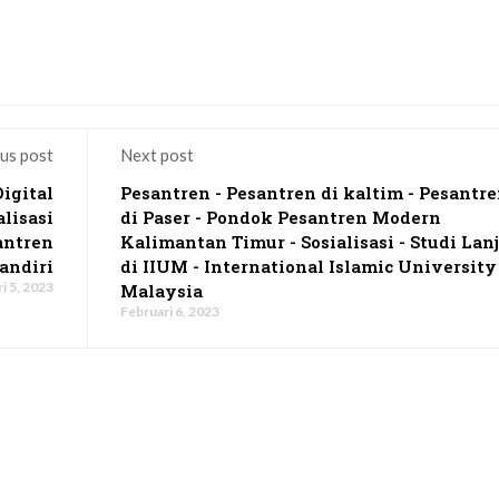
us post
Next post
igital
Pesantren - Pesantren di kaltim - Pesantr
alisasi
di Paser - Pondok Pesantren Modern
antren
Kalimantan Timur - Sosialisasi - Studi Lan
andiri
di IIUM - International Islamic University
i 5, 2023
Malaysia
Februari 6, 2023