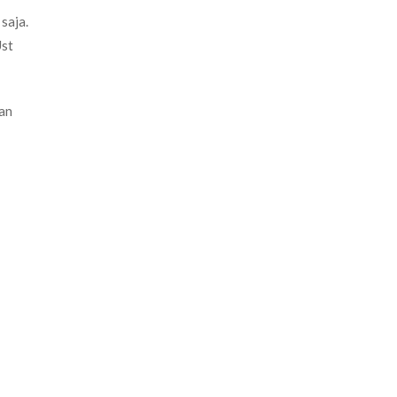
saja.
Ust
ran