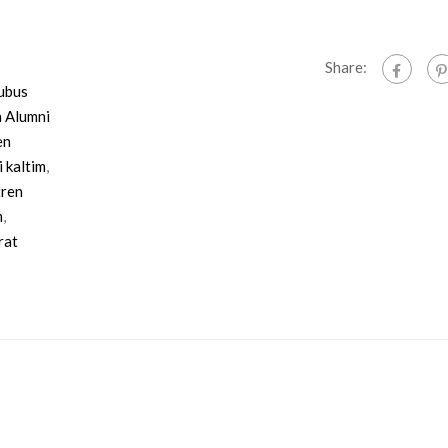
Share:
ubus
 Alumni
en
i kaltim
,
tren
m
,
rat