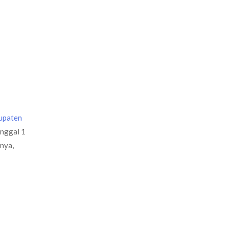
upaten
anggal 1
nya,