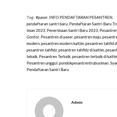
Tag:
#paser
,
INFO PENDAFTARAN PESANTREN
,
pendaftaran santri baru
,
Pendaftaran Santri Baru Tr
Iman 2023
,
Penerimaan Santri Baru 2023
,
Pesantren
Gontor
,
Pesantren di paser
,
pesantren maju
,
pesantr
modern
,
pesantren modern kaltim
,
pesantren tahfid d
pesantren tahfidz
,
pesantren tahfidz di kaltim
,
pesan
tebaik
,
Pesantren Terbaik
,
pesantren terbaik di kalti
Pesantren unggul
,
pondokpesantrentrubusiman
,
Sya
Pendaftaran Santri Baru
Admin