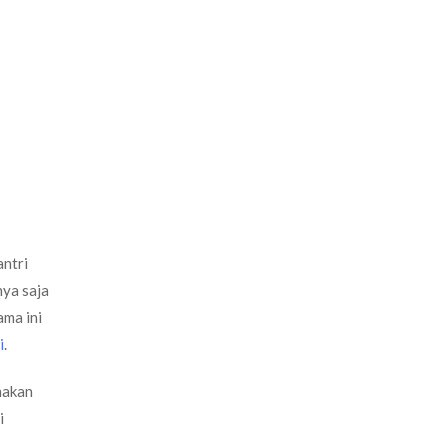
ntri
nya saja
ama ini
i
.
nakan
i