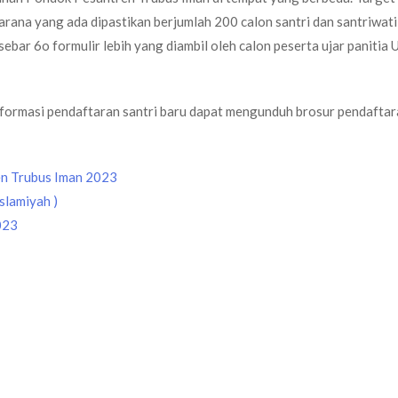
rana yang ada dipastikan berjumlah 200 calon santri dan santriwati 
ebar 6o formulir lebih yang diambil oleh calon peserta ujar panitia 
nformasi pendaftaran santri baru dapat mengunduh brosur pendafta
en Trubus Iman 2023
slamiyah )
023