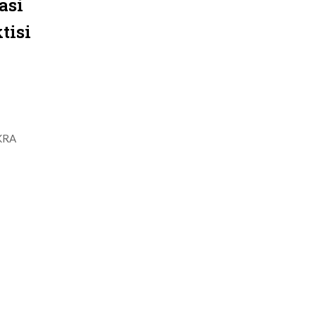
asi
tisi
IKRA