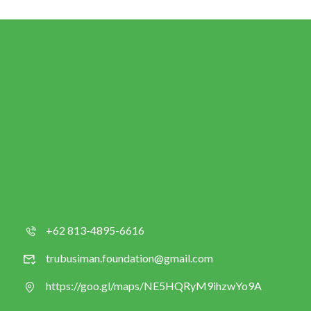
+62 813-4895-6616
trubusiman.foundation@gmail.com
https://goo.gl/maps/NE5HQRyM9ihzwYo9A