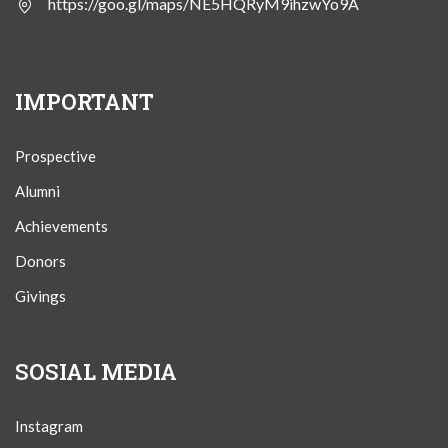
https://goo.gl/maps/NE5HQRyM9ihzwYo9A
IMPORTANT
Prospective
Alumni
Achievements
Donors
Givings
SOSIAL MEDIA
Instagram