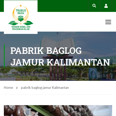
Acco
PABRIK BAGLOG
JAMUR KALIMANTAN
Home
pabrik baglog jamur Kalimantan