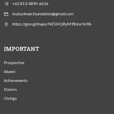
+62 813-4895-6616
trubusiman.foundation@gmail.com
https://goo.gl/maps/NE5HQRyM9ihzwYo9A
IMPORTANT
Prospective
Alumni
Achievements
Donors
Givings