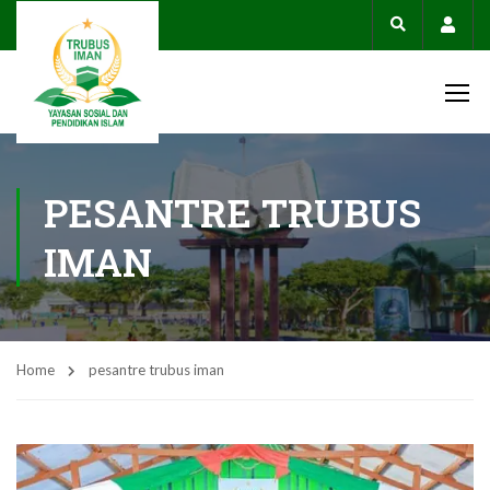
Acco
PESANTRE TRUBUS
IMAN
Home
pesantre trubus iman