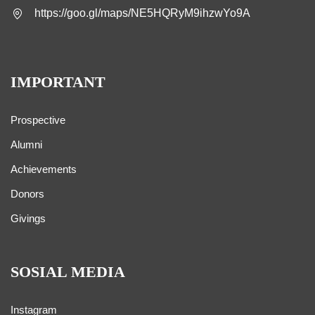
https://goo.gl/maps/NE5HQRyM9ihzwYo9A
IMPORTANT
Prospective
Alumni
Achievements
Donors
Givings
SOSIAL MEDIA
Instagram