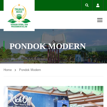
Acco
PONDOK MODERN
Home
Pondok Modern