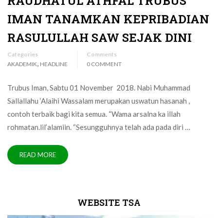
RAUDHATUL ATHFAL TRUBUS
IMAN TANAMKAN KEPRIBADIAN
RASULULLAH SAW SEJAK DINI
Categories
Comments
,
AKADEMIK
HEADLINE
0 COMMENT
Trubus Iman, Sabtu 01 November 2018. Nabi Muhammad
Sallallahu ‘Alaihi Wassalam merupakan uswatun hasanah ,
contoh terbaik bagi kita semua. “Wama arsalna ka illah
rohmatan.lil’alamiin. “Sesungguhnya telah ada pada diri …
READ MORE
WEBSITE TSA