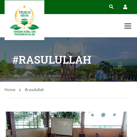
Acco
#RASULULLAH
Home
#rasulullah