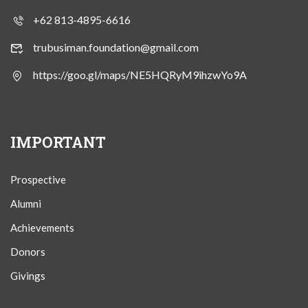
+62 813-4895-6616
trubusiman.foundation@gmail.com
https://goo.gl/maps/NE5HQRyM9ihzwYo9A
IMPORTANT
Prospective
Alumni
Achievements
Donors
Givings