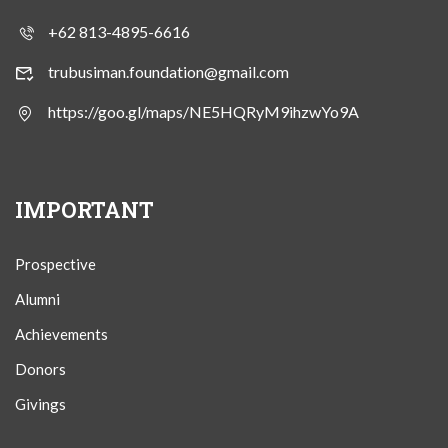
+62 813-4895-6616
trubusiman.foundation@gmail.com
https://goo.gl/maps/NE5HQRyM9ihzwYo9A
IMPORTANT
Prospective
Alumni
Achievements
Donors
Givings