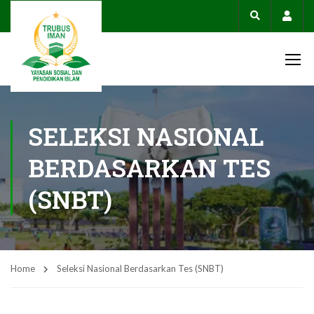
Acco
SELEKSI NASIONAL
BERDASARKAN TES
(SNBT)
Home
Seleksi Nasional Berdasarkan Tes (SNBT)