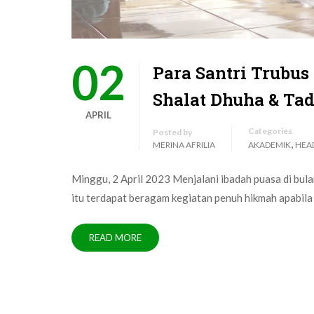
02
Para Santri Trubu
Shalat Dhuha & Tad
APRIL
Categories
Posted by
,
MERINA AFRILIA
AKADEMIK
HEA
Minggu, 2 April 2023 Menjalani ibadah puasa di bul
itu terdapat beragam kegiatan penuh hikmah apabila
READ MORE