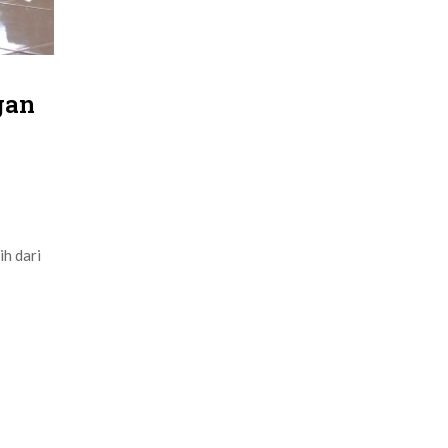
gan
h dari