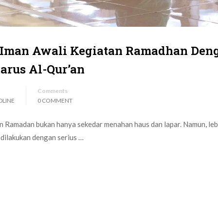
s Iman Awali Kegiatan Ramadhan Den
arus Al-Qur’an
Comments
DLINE
0 COMMENT
an Ramadan bukan hanya sekedar menahan haus dan lapar. Namun, lebi
 dilakukan dengan serius …