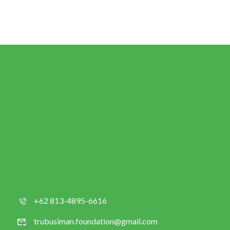
+62 813-4895-6616
trubusiman.foundation@gmail.com