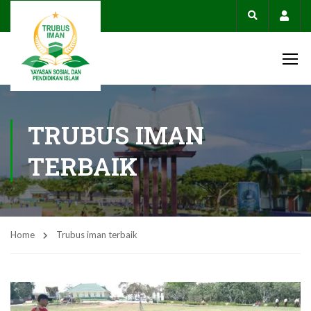
Acco
TRUBUS IMAN
TERBAIK
Home
Trubus iman terbaik