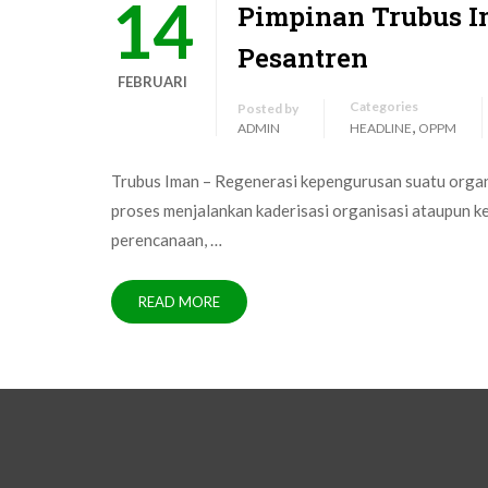
14
Pimpinan Trubus I
Pesantren
FEBRUARI
Categories
Posted by
,
ADMIN
HEADLINE
OPPM
Trubus Iman – Regenerasi kepengurusan suatu organi
proses menjalankan kaderisasi organisasi ataupun k
perencanaan, …
READ MORE