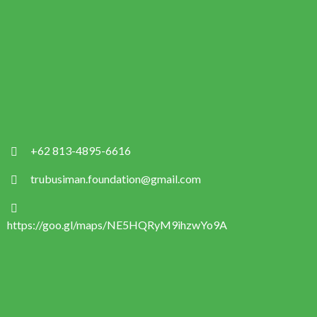
+62 813-4895-6616
trubusiman.foundation@gmail.com
https://goo.gl/maps/NE5HQRyM9ihzwYo9A