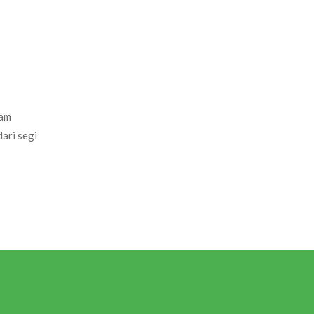
k
lam
ari segi