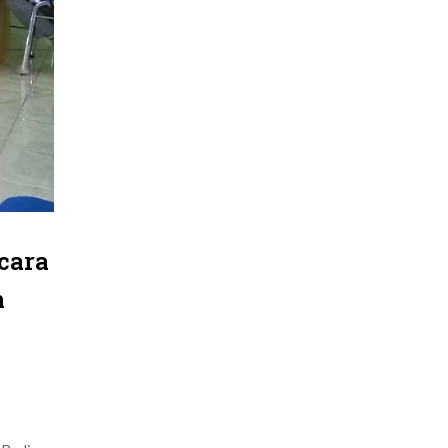
cara
h