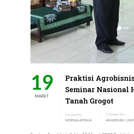
19
Praktisi Agrobisni
Seminar Nasional 
MARET
Tanah Grogot
Categories
Posted by
,
MERINA AFRILIA
AKADEMIK
UNI