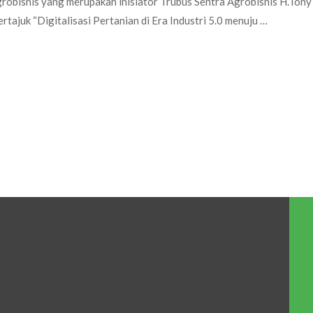
robisnis yang merupakan inisiator Trubus Sentra Agrobisnis H.Tony
tajuk “Digitalisasi Pertanian di Era Industri 5.0 menuju …