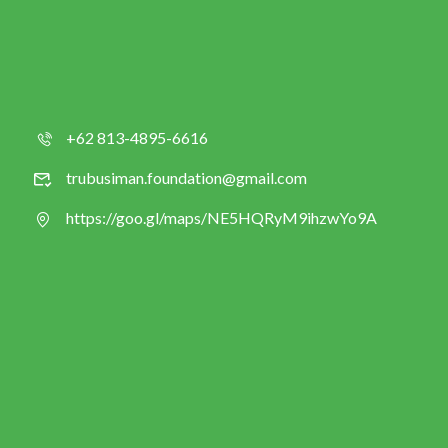
+62 813-4895-6616
trubusiman.foundation@gmail.com
https://goo.gl/maps/NE5HQRyM9ihzwYo9A