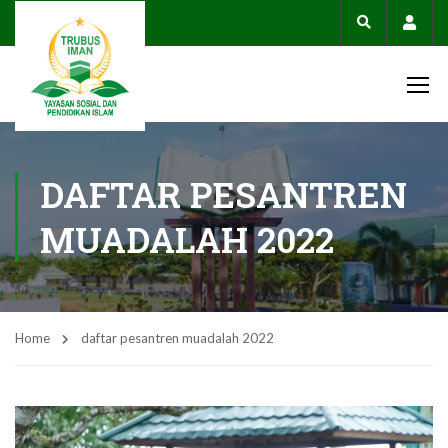
Acco
DAFTAR PESANTREN
MUADALAH 2022
Home
daftar pesantren muadalah 2022