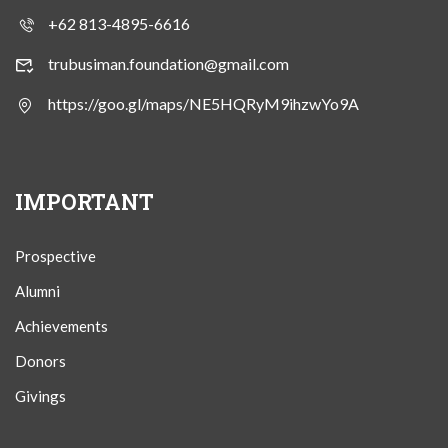
+62 813-4895-6616
trubusiman.foundation@gmail.com
https://goo.gl/maps/NE5HQRyM9ihzwYo9A
IMPORTANT
Prospective
Alumni
Achievements
Donors
Givings