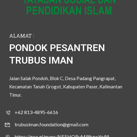
ALAMAT :
PONDOK PESANTREN
TRUBUS IMAN
Jalan Salak Pondoh, Blok C, Desa Padang Pangrapat,
Kecamatan Tanah Grogot, Kabupaten Paser, Kalimantan
Timur.
+62 813-4895-6616
trubusiman.foundation@gmail.com
https://goo.gl/maps/NE5HQRyM9ihzwYo9A