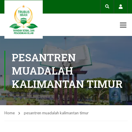
Acco
PESANTREN
MUADALAH
KALIMANTAN TIMUR
Home
pesantren muadalah kalimantan timur