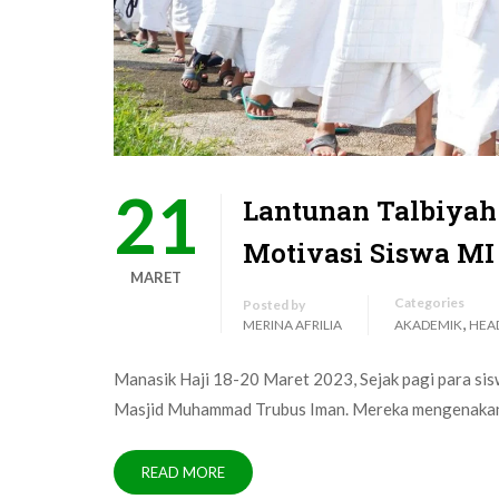
21
Lantunan Talbiyah
Motivasi Siswa MI 
MARET
Categories
Posted by
,
MERINA AFRILIA
AKADEMIK
HEA
Manasik Haji 18-20 Maret 2023, Sejak pagi para si
Masjid Muhammad Trubus Iman. Mereka mengenakan 
READ MORE