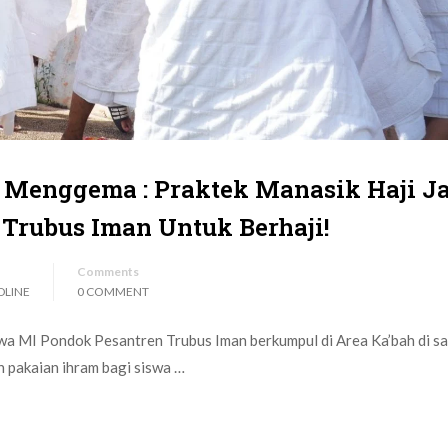
 Menggema : Praktek Manasik Haji J
Trubus Iman Untuk Berhaji!
Comments
DLINE
0 COMMENT
swa MI Pondok Pesantren Trubus Iman berkumpul di Area Ka’bah di s
pakaian ihram bagi siswa …