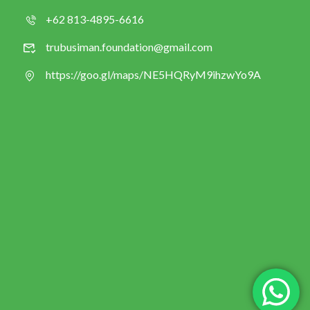
+62 813-4895-6616
trubusiman.foundation@gmail.com
https://goo.gl/maps/NE5HQRyM9ihzwYo9A