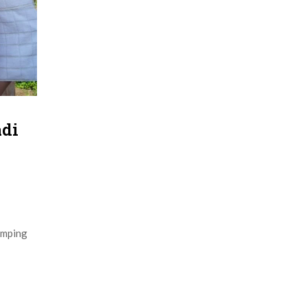
adi
amping