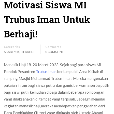
Motivasi Siswa MI
Trubus Iman Untuk
Berhaji!
Categories
Comments
,
AKADEMIK
HEADLINE
0 COMMENT
Manasik Haji 18-20 Maret 2023, Sejak pagi para siswa MI
Pondok Pesantren
Trubus Iman
berkumpul di Area Ka’bah di
samping Masjid Muhammad Trubus Iman. Mereka mengenakan
pakaian ihram bagi siswa putra dan gamis berwarna serba putih
bagi siswi putri kemudian dibagi dalam beberapa rombongan
yang dilaksanakan di tempat yang terpisah. Sebelum memulai
kegiatan manasik haji, mereka mendapatkan pengarahan dari
Para Pembimbing (Tutor) yang dipimpin oleh Ustadz Ahyani