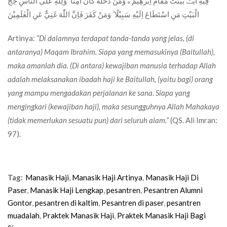
فِيْهِ اٰيٰتٌۢ بَيِّنٰتٌ مَّقَامُ اِبْرٰهِيْمَ ەۚ وَمَنْ دَخَلَهٗ كَانَ اٰمِنًا ۗ وَلِلّٰهِ عَلَى النَّاسِ حِجُّ
الْبَيْتِ مَنِ اسْتَطَاعَ اِلَيْهِ سَبِيْلًا ۗ وَمَنْ كَفَرَ فَاِنَّ اللّٰهَ غَنِيٌّ عَنِ الْعٰلَمِيْنَ
Artinya:
“Di dalamnya terdapat tanda-tanda yang jelas, (di
antaranya) Maqam Ibrahim. Siapa yang memasukinya (Baitullah),
maka amanlah dia. (Di antara) kewajiban manusia terhadap Allah
adalah melaksanakan ibadah haji ke Baitullah, (yaitu bagi) orang
yang mampu mengadakan perjalanan ke sana. Siapa yang
mengingkari (kewajiban haji), maka sesungguhnya Allah Mahakaya
(tidak memerlukan sesuatu pun) dari seluruh alam.”
(QS. Ali Imran:
97).
Tag:
Manasik Haji
,
Manasik Haji Artinya
,
Manasik Haji Di
Paser
,
Manasik Haji Lengkap
,
pesantren
,
Pesantren Alumni
Gontor
,
pesantren di kaltim
,
Pesantren di paser
,
pesantren
muadalah
,
Praktek Manasik Haji
,
Praktek Manasik Haji Bagi