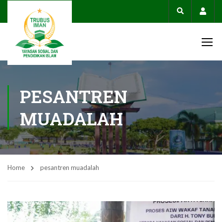
Acco
PESANTREN
MUADALAH
Home
pesantren muadalah