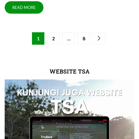
READ MORE
1
2
…
8
WEBSITE TSA