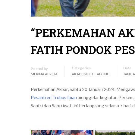
“PERKEMAHAN AKB
FATIH PONDOK PE
Categories
Date
Posted by
,
MERINA AFRILIA
AKADEMIK
HEADLINE
JANUAR
Perkemahan Akbar, Sabtu 20 Januari 2024. Mengawal
Pesantren Trubus Iman
menggelar kegiatan Perkema
Santri dan Santriwati ini berlangsung selama 7 hari