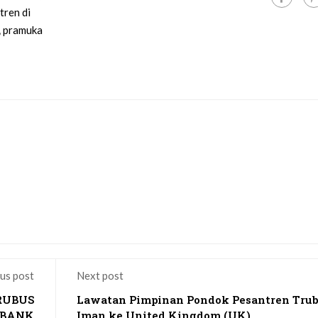
tren di
,
pramuka
us post
Next post
RUBUS
Lawatan Pimpinan Pondok Pesantren Tru
 BANK
Iman ke United Kingdom (UK)