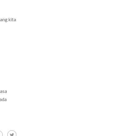
ang kita
iasa
pada