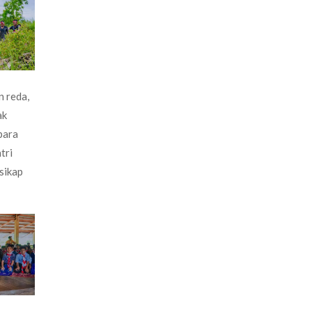
n reda,
ak
para
tri
sikap