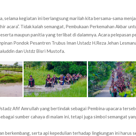
a, selama kegiatan ini berlangsung marilah kita bersama-sama menj
 akhir acara”. Tidak kalah semangat, Pembukaan Perkemahan Akbar unt
peserta maupun panitia yang terlibat di dalamnya. Acara pelepasan p
impinan Pondok Pesantren Trubus Iman Ustadz H.Reza Jehan Lesman
luddin dan Ustdz Bisri Mustofa.
stadz Afif Amrullah yang bertindak sebagai Pembina upacara terseb
ebagai sumber cahaya di malam ini, tetapi juga simbol semangat yan
an berkembang, serta api kepedulian terhadap lingkungan ini harus s