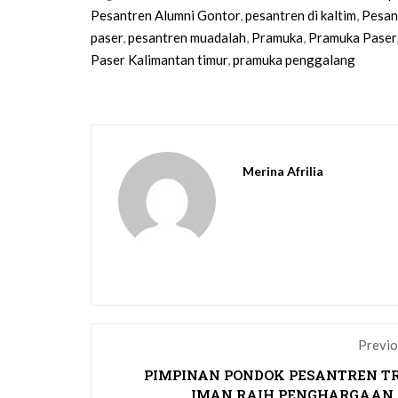
Pesantren Alumni Gontor
,
pesantren di kaltim
,
Pesan
paser
,
pesantren muadalah
,
Pramuka
,
Pramuka Paser
Paser Kalimantan timur
,
pramuka penggalang
Merina Afrilia
Previo
PIMPINAN PONDOK PESANTREN T
IMAN RAIH PENGHARGAAN