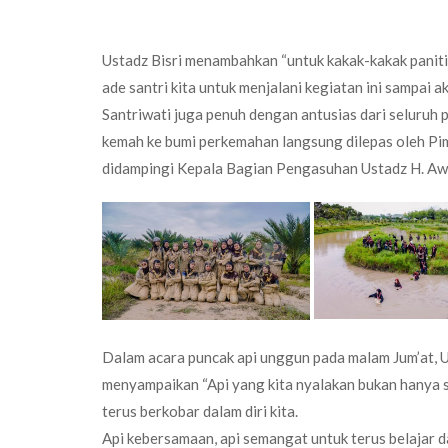
Ustadz Bisri menambahkan “untuk kakak-kakak paniti
ade santri kita untuk menjalani kegiatan ini sampai
Santriwati juga penuh dengan antusias dari seluruh 
kemah ke bumi perkemahan langsung dilepas oleh P
didampingi Kepala Bagian Pengasuhan Ustadz H. Awa
Dalam acara puncak api unggun pada malam Jum’at, U
menyampaikan “Api yang kita nyalakan bukan hanya s
terus berkobar dalam diri kita.
Api kebersamaan, api semangat untuk terus belajar d