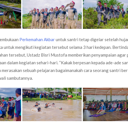
 pembukaan
Perkemahan Akbar
untuk santri tetap digelar setelah huja
a untuk mengikuti kegiatan tersebut selama 3 hari kedepan. Bertind
an tersebut, Ustadz Bisri Mustofa memberikan penyampaian agar 
an dalam kegiatan sehari-hari. “Kakak berpesan kepada ade-ade san
an merasakan sebuah pelajaran bagaimanakah cara seorang santri ber
awali sambutannya.