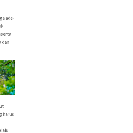
aga ade-
uk
eserta
a dan
ut
g harus
elalu