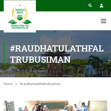
Acco
#RAUDHATULATHFAL
TRUBUSIMAN
Home
#raudhatulathfaltrubusiman