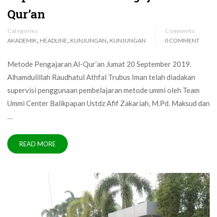
Qur’an
Categories
Comments
,
,
,
AKADEMIK
HEADLINE
KUNJUNGAN
KUNJUNGAN
0 COMMENT
Metode Pengajaran Al-Qur’an Jumat 20 September 2019.
Alhamdulillah Raudhatul Athfal Trubus Iman telah diadakan
supervisi penggunaan pembelajaran metode ummi oleh Team
Ummi Center Balikpapan Ustdz Afif Zakariah, M.Pd. Maksud dan
…
READ MORE