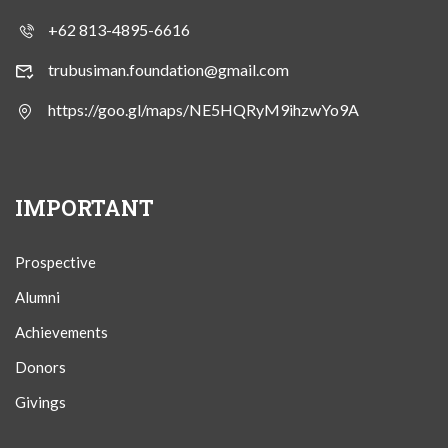
+62 813-4895-6616
trubusiman.foundation@gmail.com
https://goo.gl/maps/NE5HQRyM9ihzwYo9A
IMPORTANT
Prospective
Alumni
Achievements
Donors
Givings