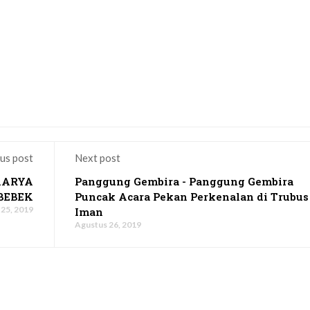
us post
Next post
KARYA
Panggung Gembira - Panggung Gembira
BEBEK
Puncak Acara Pekan Perkenalan di Trubus
25, 2019
Iman
Agustus 26, 2019