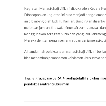
Kegiatan Manasik haji cilik ini dibuka oleh Kepala K
Diharapankan kegiatan ini bisa menjadi pengalaman y
ini dibimbing oleh Bpk H. Ramlan. Bimbingan disertai
melontar jumrah, thowaf, minum air zam-zam, sa’i dan
menggunakan seragam putih dan yang laki-laki meng
Mereka dengan penuh semangat dan ceria mengikuti
Alhamdulillah pelaksanaan manasik haji cilik ini berl
bisa menambah pemahaman keislaman khususnya pene
Tag:
#igra
,
#paser
,
#RA
,
#raudhatulathfaltrubusima
pondokpesantrentrubusiman