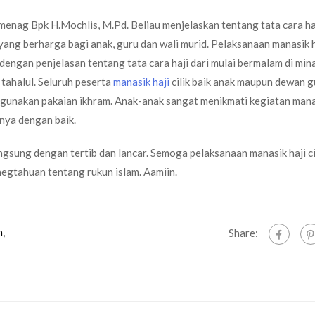
emenag Bpk H.Mochlis, M.Pd. Beliau menjelaskan tentang tata cara haj
ang berharga bagi anak, guru dan wali murid. Pelaksanaan manasik ha
 dengan penjelasan tentang tata cara haji dari mulai bermalam di mina
 tahalul. Seluruh peserta
manasik haji
cilik baik anak maupun dewan g
gunakan pakaian ikhram. Anak-anak sangat menikmati kegiatan manas
nya dengan baik.
angsung dengan tertib dan lancar. Semoga pelaksanaan manasik haji cil
gtahuan tentang rukun islam. Aamiin.
n
,
Share: