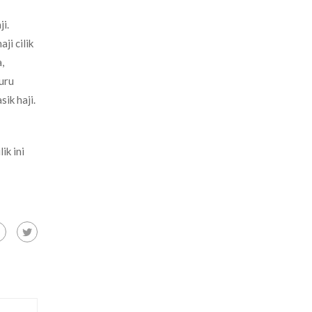
i.
ji cilik
,
uru
ik haji.
ik ini