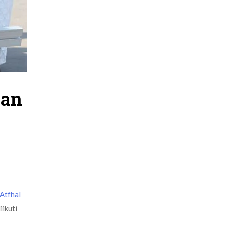
kan
Atfhal
iikuti