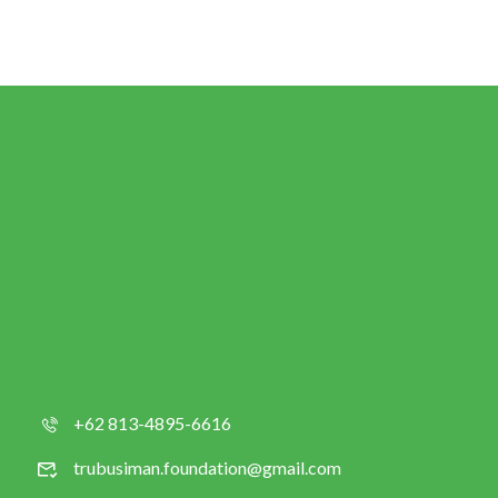
+62 813-4895-6616
trubusiman.foundation@gmail.com