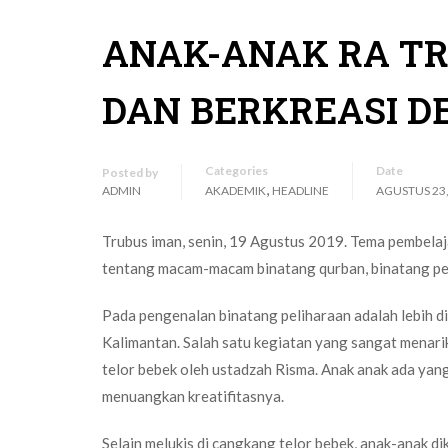
ANAK-ANAK RA T
DAN BERKREASI D
Categories
Date
Posted by
,
ADMIN
AKADEMIK
HEADLINE
AGUSTUS 23,
Trubus iman, senin, 19 Agustus 2019. Tema pembelaja
tentang macam-macam binatang qurban, binatang pe
Pada pengenalan binatang peliharaan adalah lebih d
Kalimantan. Salah satu kegiatan yang sangat menari
telor bebek oleh ustadzah Risma. Anak anak ada yang
menuangkan kreatifitasnya.
Selain melukis di cangkang telor bebek, anak-anak d