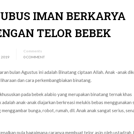
RUBUS IMAN BERKARYA
ENGAN TELOR BEBEK
Comments
 2019
0 COMMENT
ran bulan Agustus ini adalah Binatang ciptaan Allah. Anak -anak di
liharaan dan cara perkembangbiakan binatang.
ikhususkan pada bebek alabio yang merupakan binatang ternak khas
k adalah anak-anak diajarkan berkreasi melukis bebas menggunakan s
 menggambar bunga, robot, rumah, dll. Anak anak sangat serius, sen
ikenalkan pula bagaimana caranya membuat telor asin oleh ustadzah J