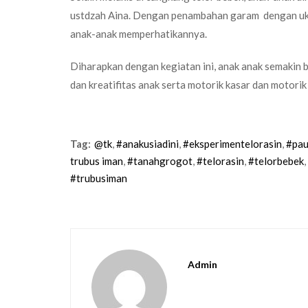
ustdzah Aina. Dengan penambahan garam dengan uku
anak-anak memperhatikannya.
Diharapkan dengan kegiatan ini, anak anak semakin 
dan kreatifitas anak serta motorik kasar dan motori
Tag:
@tk
,
#anakusiadini
,
#eksperimentelorasin
,
#pa
trubus iman
,
#tanahgrogot
,
#telorasin
,
#telorbebek
,
#trubusiman
Admin