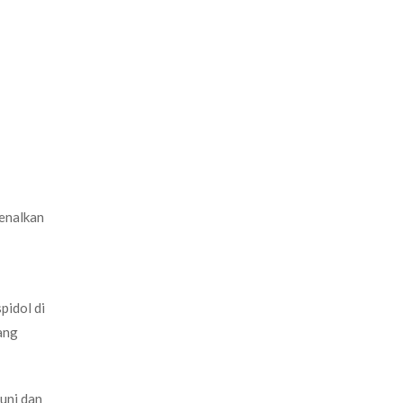
kenalkan
pidol di
ang
uni dan