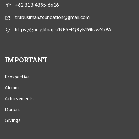
+62 813-4895-6616
trubusiman.foundation@gmail.com
https://goo.gl/maps/NE5HQRyM9ihzwYo9A
IMPORTANT
Prospective
Alumni
Achievements
Donors
Givings