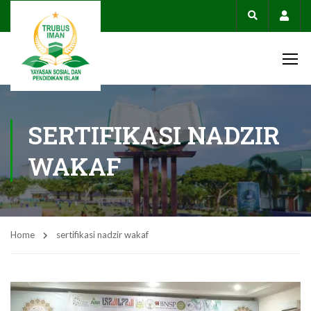
Acco
SERTIFIKASI NADZIR
WAKAF
Home
sertifikasi nadzir wakaf