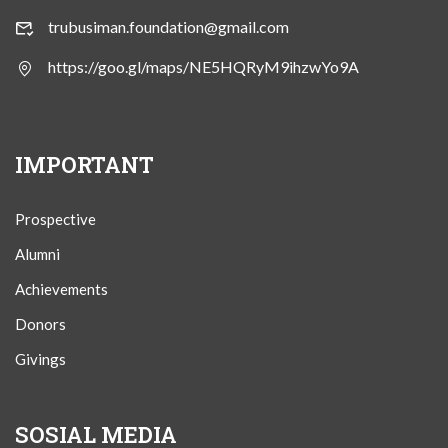
trubusiman.foundation@gmail.com
https://goo.gl/maps/NE5HQRyM9ihzwYo9A
IMPORTANT
Prospective
Alumni
Achievements
Donors
Givings
SOSIAL MEDIA