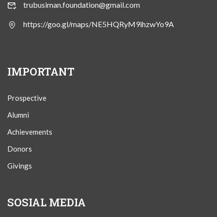
trubusiman.foundation@gmail.com
https://goo.gl/maps/NE5HQRyM9ihzwYo9A
IMPORTANT
Prospective
Alumni
Achievements
Donors
Givings
SOSIAL MEDIA