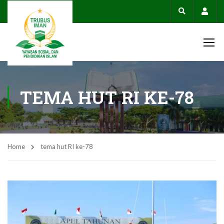
Acco
TEMA HUT RI KE-78
Home
tema hut RI ke-78