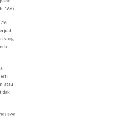
pakai,
h: 166).
979:
erjual
aat yang
erti
ya
erti
n, atau
tidak
ahasiswa
.