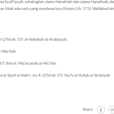
a Syafi’iyyah, sebahagian ulama Hanabilah dan ulama Hanafiyah, d
 tidak ada nash yang mendasarinya (Hazm, t.th: 175). Wallahua’lam 
 Al-Q?hirah: D?r al-Nahdhah al-Arabiyyah.
l-Ma’rifah.
h?l.
Beirut: Mu’assasah al-Ris?lah.
la al-Syarh al-Kab?r
. Juz 4. Q?hirah: D?r Ihy?u al-Kutub al-‘Arabiyah.
Share: