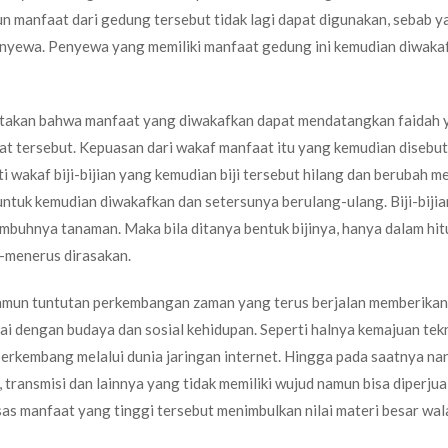
n manfaat dari gedung tersebut tidak lagi dapat digunakan, sebab y
penyewa. Penyewa yang memiliki manfaat gedung ini kemudian diwaka
katakan bahwa manfaat yang diwakafkan dapat mendatangkan faidah 
t tersebut. Kepuasan dari wakaf manfaat itu yang kemudian disebut 
i wakaf biji-bijian yang kemudian biji tersebut hilang dan berubah m
 untuk kemudian diwakafkan dan setersunya berulang-ulang. Biji-bijia
umbuhnya tanaman. Maka bila ditanya bentuk bijinya, hanya dalam hi
s-menerus dirasakan.
amun tuntutan perkembangan zaman yang terus berjalan memberikan
i dengan budaya dan sosial kehidupan. Seperti halnya kemajuan tek
rkembang melalui dunia jaringan internet. Hingga pada saatnya nan
ansmisi dan lainnya yang tidak memiliki wujud namun bisa diperjual
sas manfaat yang tinggi tersebut menimbulkan nilai materi besar wa