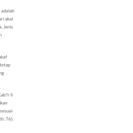
 adalah
ri akal
. Jenis
n
akaf
tetap
ng
ab?r li
ikan
 sesuai
h: 76).