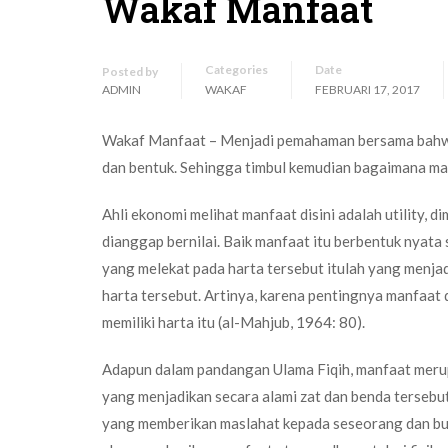
Wakaf Manfaat
Categories
Date
Posted by
ADMIN
WAKAF
FEBRUARI 17, 2017
Wakaf Manfaat – Menjadi pemahaman bersama bahwa m
dan bentuk. Sehingga timbul kemudian bagaimana ma
Ahli ekonomi melihat manfaat disini adalah utility, d
dianggap bernilai. Baik manfaat itu berbentuk nyata
yang melekat pada harta tersebut itulah yang menjadi
harta tersebut. Artinya, karena pentingnya manfaat 
memiliki harta itu (al-Mahjub, 1964: 80).
Adapun dalam pandangan Ulama Fiqih, manfaat merup
yang menjadikan secara alami zat dan benda tersebut
yang memberikan maslahat kepada seseorang dan bukan