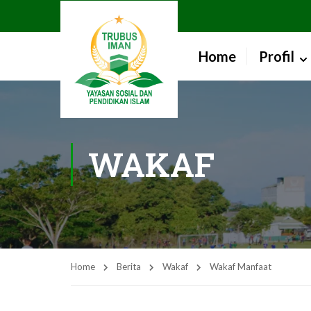
Home
Profil
WAKAF
Home
Berita
Wakaf
Wakaf Manfaat