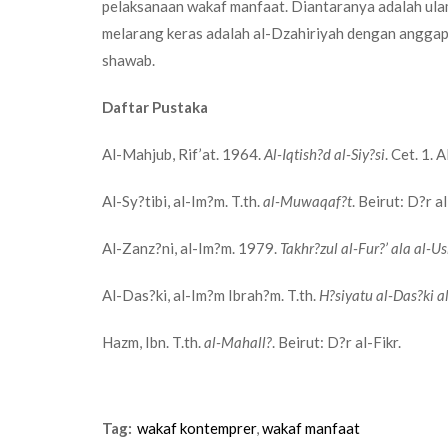
pelaksanaan wakaf manfaat. Diantaranya adalah ulam
melarang keras adalah al-Dzahiriyah dengan anggapan
shawab.
Daftar Pustaka
Al-Mahjub, Rif’at. 1964.
Al-Iqtish?d al-Siy?si
. Cet. 1.
Al-Sy?tibi, al-Im?m. T.th.
al-Muwaqaf?t
. Beirut: D?r a
Al-Zanz?ni, al-Im?m. 1979.
Takhr?zul al-Fur?’ ala al-Us
Al-Das?ki, al-Im?m Ibrah?m. T.th.
H?siyatu al-Das?ki a
Hazm, Ibn. T.th.
al-Mahall?
. Beirut: D?r al-Fikr.
Tag:
wakaf kontemprer
,
wakaf manfaat