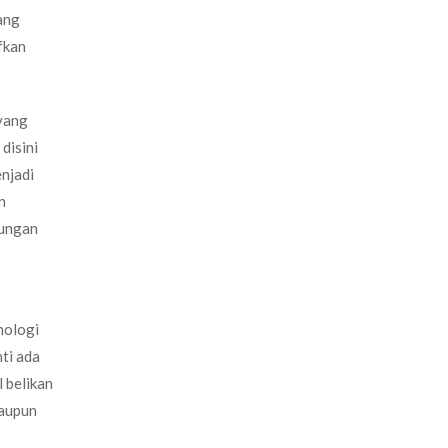
ang
fkan
yang
disini
enjadi
n
tungan
nologi
ti ada
 belikan
laupun