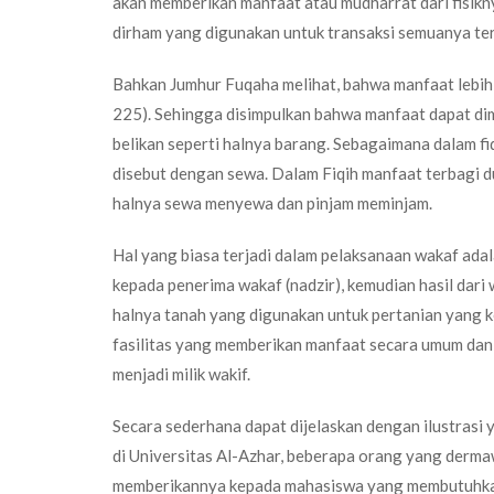
akan memberikan manfaat atau mudharrat dari fisikny
dirham yang digunakan untuk transaksi semuanya terga
Bahkan Jumhur Fuqaha melihat, bahwa manfaat lebih 
225). Sehingga disimpulkan bahwa manfaat dapat dimil
belikan seperti halnya barang. Sebagaimana dalam fiq
disebut dengan sewa. Dalam Fiqih manfaat terbagi dua
halnya sewa menyewa dan pinjam meminjam.
Hal yang biasa terjadi dalam pelaksanaan wakaf ad
kepada penerima wakaf (nadzir), kemudian hasil dari
halnya tanah yang digunakan untuk pertanian yang 
fasilitas yang memberikan manfaat secara umum dan
menjadi milik wakif.
Secara sederhana dapat dijelaskan dengan ilustrasi 
di Universitas Al-Azhar, beberapa orang yang der
memberikannya kepada mahasiswa yang membutuhkann