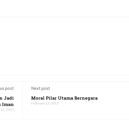
us post
Next post
n Jadi
Moral Pilar Utama Bernegara
Februari 17, 2017
s Iman
 17, 2017