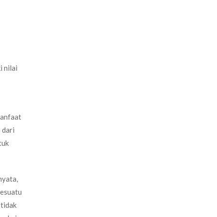
 nilai
manfaat
 dari
tuk
nyata,
sesuatu
 tidak