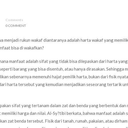
Comments
0 COMMENT
enjadi rukun wakaf diantaranya adalah harta wakaf yang memiliki
nfaat bisa di wakafkan?
imana manfaat adalah sifat yang tidak bisa dilepaskan dari harta yang
 seperti barang yang bisa disentuh, atau hanya dirasakan. Sehingga 
kan sebenarnya memenuhi hajat pemilik harta, bukan dari fisik nyata
dari harta tersebut yang kemudian menjadikan seseorang tertarik un
akan sifat yang tertanam dalam zat dan benda yang berbentuk dan 
 memiliki harga dan nilai. Al-Sy?tibi berkata, bahwa manfaat adalah 
 zat benda tersebut. Fisik dari tanah, rumah, pakaian, atau dirham