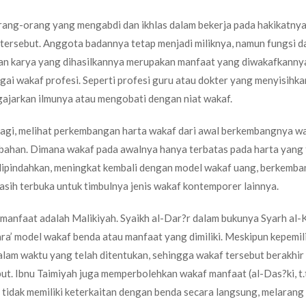
rang-orang yang mengabdi dan ikhlas dalam bekerja pada hakikatnya
 tersebut. Anggota badannya tetap menjadi miliknya, namun fungsi da
dan karya yang dihasilkannya merupakan manfaat yang diwakafkannya
agai wakaf profesi. Seperti profesi guru atau dokter yang menyisihka
ajarkan ilmunya atau mengobati dengan niat wakaf.
 lagi, melihat perkembangan harta wakaf dari awal berkembangnya w
bahan. Dimana wakaf pada awalnya hanya terbatas pada harta yang 
dipindahkan, meningkat kembali dengan model wakaf uang, berkemba
asih terbuka untuk timbulnya jenis wakaf kontemporer lainnya.
anfaat adalah Malikiyah. Syaikh al-Dar?r dalam bukunya Syarh al-K
a’ model wakaf benda atau manfaat yang dimiliki. Meskipun kepemil
lam waktu yang telah ditentukan, sehingga wakaf tersebut berakhir
t. Ibnu Taimiyah juga memperbolehkan wakaf manfaat (al-Das?ki, t.t
tidak memiliki keterkaitan dengan benda secara langsung, melarang