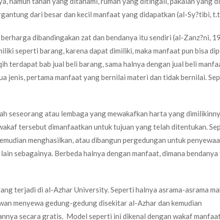
a, namun tanah yang ditanami, rumah yang ditingali, pakaian yang di
ntung dari besar dan kecil manfaat yang didapatkan (al-Sy?tibi, t.t
berharga dibandingakan zat dan bendanya itu sendiri (al-Zanz?ni, 1
iki seperti barang, karena dapat dimiliki, maka manfaat pun bisa dip
ih terdapat bab jual beli barang, sama halnya dengan jual beli manf
 jenis, pertama manfaat yang bernilai materi dan tidak bernilai. Sep
alah seseorang atau lembaga yang mewakafkan harta yang dimilikinn
 wakaf tersebut dimanfaatkan untuk tujuan yang telah ditentukan. Sep
kemudian menghasilkan, atau dibangun pergedungan untuk penyewaa
 lain sebagainya. Berbeda halnya dengan manfaat, dimana bendanya 
yang terjadi di al-Azhar University. Seperti halnya asrama-asrama m
mawan menyewa gedung-gedung disekitar al-Azhar dan kemudian
ya secara gratis. Model seperti ini dikenal dengan wakaf manfaat